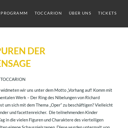
PROGRAMM
TOCCARION
ÜBER UNS
TICKETS
PUREN DER
ENSAGE
im TOCCARION
widmeten wir uns unter dem Motto „Vorhang auf! Komm mit
mentalen Werk – Der Ring des Nibelungen von Richard
st um sich mit dem Thema „Oper“ zu beschäftigen? Vielleicht
ender und facettenreicher.
Die teilnehmenden Kinder
Tag in die vielen Figuren und Charaktere des vierteiligen
lten eigene Schauspielszenen. Diese wurden untermalt von