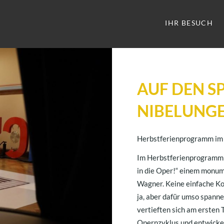
IHR BESUCH
AUF DEN S
NIBELUNG
Herbstferienprogramm 
Im Herbstferienprogramm 
in die Oper!“ einem monu
Wagner. Keine einfache Ko
ja, aber dafür umso spann
vertieften sich am ersten 
Opernzyklus und entwicke