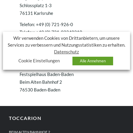
Schlossplatz 1-3
76131 Karlsruhe
Telefon: +49 (0) 721-926-0
Telefax: +49 (0) 721-93340210
Wir verwenden Cookies von Drittanbietern, um unsere
Email:
abteilung1@rpk.bwl.de
Services zu verbessern und Nutzungsstatistiken zu erhalten.
Verantwortlich für den Inhalt nach § 55 Abs. 2
Datenschutz
RStV:
Cookie Einstellungen
Alle Annehmen
Rüdiger Beermann
Festspielhaus Baden-Baden
Beim Alten Bahnhof 2
76530 Baden-Baden
TOCCARION
BEIM ALTEN BAHNHOF 2