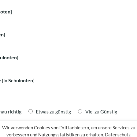
noten]
en]
ulnoten]
 [in Schulnoten]
au richtig
Etwas zu günstig
Viel zu Günstig
Wir verwenden Cookies von Drittanbietern, um unsere Services zu
 richtig
Etwas zu kurz
Viel zu kurz
verbessern und Nutzungsstatistiken zu erhalten.
Datenschutz