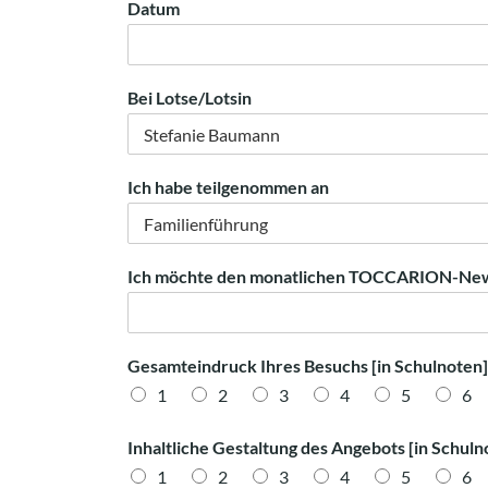
Datum
Bei Lotse/Lotsin
Ich habe teilgenommen an
Ich möchte den monatlichen TOCCARION-Newsl
Gesamteindruck Ihres Besuchs [in Schulnoten]
1
2
3
4
5
6
Inhaltliche Gestaltung des Angebots [in Schuln
1
2
3
4
5
6