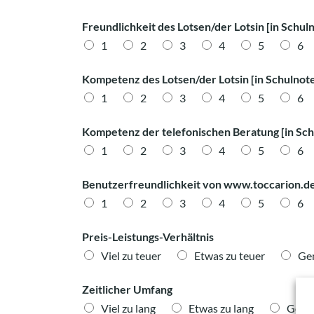
Freundlichkeit des Lotsen/der Lotsin [in Schul
1
2
3
4
5
6
Kompetenz des Lotsen/der Lotsin [in Schulnot
1
2
3
4
5
6
Kompetenz der telefonischen Beratung [in Sch
1
2
3
4
5
6
Benutzerfreundlichkeit von www.toccarion.de
1
2
3
4
5
6
Preis-Leistungs-Verhältnis
Viel zu teuer
Etwas zu teuer
Gen
Zeitlicher Umfang
Viel zu lang
Etwas zu lang
Genau