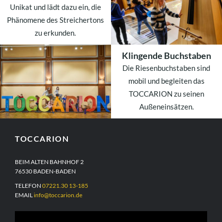
Unikat und lädt dazu ein, die
Phänomene des Streichertons
zu erkunden.
Klingende Buchstaben
WEITERLESEN
Die Riesenbuchstaben sind
mobil und begleiten das
TOCCARION zu seinen
Außeneinsätzen.
WEITERLESEN
TOCCARION
BEIM ALTEN BAHNHOF 2
76530 BADEN-BADEN
TELEFON
07221.30 13-185
EMAIL
info@toccarion.de