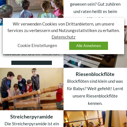
gewesen sein? Gut zuhören
und raten heißt es beim
Hörquiz!
Wir verwenden Cookies von Drittanbietern, um unsere
Services zu verbessern und Nutzungsstatistiken zu erhalten.
Walking Piano
WEITERLESEN
Datenschutz
Die „Special Edition“ von Remo
Cookie Einstellungen
Alle Annehmen
Saracenis einzigartiger
Klaviatur bei uns im Toccarion!
WEITERLESEN
Riesenblockflöte
Blockflöten sind klein und was
für Babys? Weit gefehlt! Lernt
unsere Riesenblockflöte
kennen.
Streicherpyramide
WEITERLESEN
Die Streicherpyramide ist ein