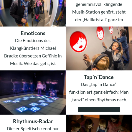
geheimnisvoll klingende
Musik-Station gehört, steht
der „Hallkristall“ ganz im
TOCCARION.
Emoticons
Die Emoticons des
WEITERLESEN
Klangkünstlers Michael
Bradke übersetzen Gefühle in
Musik. Wie das geht, ist
natürlich ein Geheimnis.
Tap´n´Dance
Das „Tap `n Dance“
WEITERLESEN
funktioniert ganz einfach: Man
„tanzt“ einen Rhythmus nach.
WEITERLESEN
Rhythmus-Radar
Dieser Spieltisch kennt nur