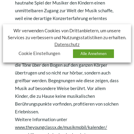
hautnahe Spiel der Musiker den Kindern einen
unmittelbaren Zugang zur Welt der Musik schaffe,
weil eine derartige Konzerterfahrung erlerntes
Wissen über Instrumente auch emotional erfassbar
Wir verwenden Cookies von Drittanbietern, um unsere
mache.
Services zu verbessern und Nutzungsstatistiken zu erhalten.
Die bereichernden Begegnungen mit den
Datenschutz
Instrumenten hinterließen zudem spürbaren
Cookie Einstellungen
Alle Annehmen
Eindruck. Einige der Viertklässler staunten, wie sich
die Töne über den Bogen auf den ganzen Körper
übertrugen und so nicht nur hörbar, sondern auch
greifbar werden. Begegnungen wie diese zeigen, dass
Musik auf besondere Weise berührt. Vor allem
Kinder, die zu Hause keine musikalischen
Berührungspunkte vorfinden, profitieren von solchen
Erlebnissen.
Weitere Information unter
www.theyoungclassx.de/musikmobil/kalender/