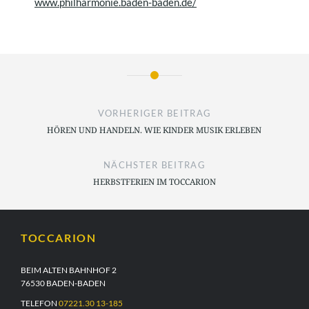
www.philharmonie.baden-baden.de/
VORHERIGER BEITRAG
HÖREN UND HANDELN. WIE KINDER MUSIK ERLEBEN
NÄCHSTER BEITRAG
HERBSTFERIEN IM TOCCARION
TOCCARION
BEIM ALTEN BAHNHOF 2
76530 BADEN-BADEN
TELEFON
07221.30 13-185