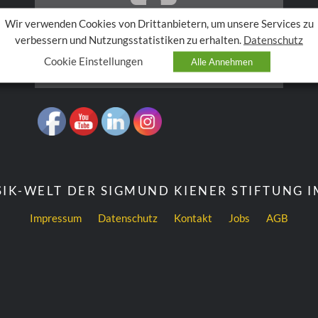
Wir verwenden Cookies von Drittanbietern, um unsere Services zu
verbessern und Nutzungsstatistiken zu erhalten.
Datenschutz
Akzeptieren Sie
Anzeigen
Cookies, um den Inhalt
Cookie Einstellungen
Alle Annehmen
anzuzeigen.
IK-WELT DER SIGMUND KIENER STIFTUNG 
Impressum
Datenschutz
Kontakt
Jobs
AGB