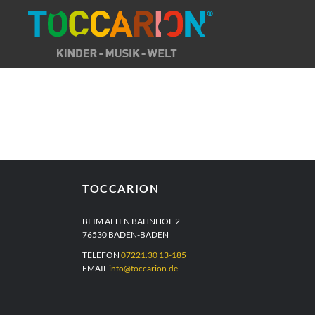
Direkt
zum
Inhalt
TOCCARION
BEIM ALTEN BAHNHOF 2
76530 BADEN-BADEN
TELEFON
07221.30 13-185
EMAIL
info@toccarion.de