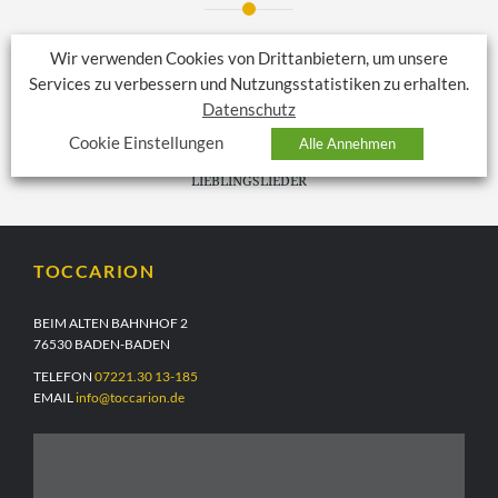
Wir verwenden Cookies von Drittanbietern, um unsere
VORHERIGER BEITRAG
Services zu verbessern und Nutzungsstatistiken zu erhalten.
PANTOMIMEORCHESTER
Datenschutz
Cookie Einstellungen
Alle Annehmen
NÄCHSTER BEITRAG
LIEBLINGSLIEDER
TOCCARION
BEIM ALTEN BAHNHOF 2
76530 BADEN-BADEN
TELEFON
07221.30 13-185
EMAIL
info@toccarion.de