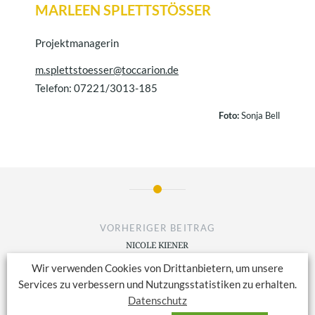
MARLEEN SPLETTSTÖSSER
Projektmanagerin
m.splettstoesser@toccarion.de
Telefon: 07221/3013-185
Foto:
Sonja Bell
VORHERIGER BEITRAG
NICOLE KIENER
Wir verwenden Cookies von Drittanbietern, um unsere
NÄCHSTER BEITRAG
Services zu verbessern und Nutzungsstatistiken zu erhalten.
JUDITH STREINER
Datenschutz