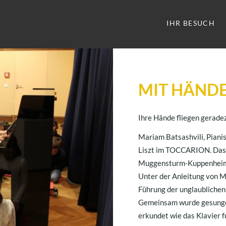
IHR BESUCH
MIT HÄNDE
Ihre Hände fliegen geradez
Mariam Batsashvili, Pianis
Liszt im TOCCARION. Das g
Muggensturm-Kuppenhei
Unter der Anleitung von M
Führung der unglaublichen
Gemeinsam wurde gesungen
erkundet wie das Klavier f