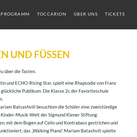
PROGRAMM
TOCCARION
ÜBER UNS
TICKETS
N UND FÜSSEN
u über die Tasten.
tin und ECHO-Rising Star, spielt eine Rhapsodie von Franz
lückliche Publikum: Die Klasse 2c der Favoriteschule
m.
ariam Batsashvili besuchten die Schüler eine zweistündige
 Kinder-Musik-Welt der Sigmund Kiener Stiftung.
, mit dem Bogen auf Cello und Kontrabass gestrichen und
unktioniert, das „Walking Piano“. Mariam Batashvili spielte