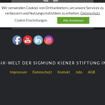
Wir verwenden Cookies von Drittanbietern, um unsere Services zu
verbessern und Nutzungsstatistiken zu erhalten.
Datenschutz
Akzeptieren Sie
Anzeigen
Cookies, um den Inhalt
Cookie Einstellungen
Alle Annehmen
anzuzeigen.
IK-WELT DER SIGMUND KIENER STIFTUNG 
Impressum
Datenschutz
Kontakt
Jobs
AGB