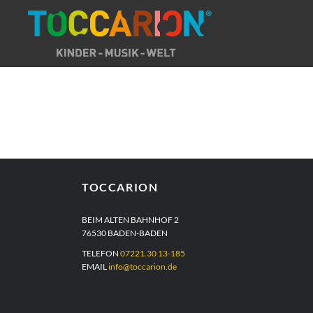
Direkt
zum
Inhalt
TOCCARION
BEIM ALTEN BAHNHOF 2
76530 BADEN-BADEN
TELEFON
07221.30 13-185
EMAIL
info@toccarion.de