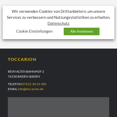
Wir verwenden Cookies von Drittanbietern, um unsere
VORHERIGER BEITRAG
Services zu verbessern und Nutzungsstatistiken zu erhalten.
KINDERBALLETT MIT PROFITÄNZERN
Datenschutz
Cookie Einstellungen
Alle Annehmen
NÄCHSTER BEITRAG
GROSSER ANDRANG BEI DER RIESENBLOCKFLÖTE
TOCCARION
BEIM ALTEN BAHNHOF 2
76530 BADEN-BADEN
TELEFON
07221.30 13-185
EMAIL
info@toccarion.de