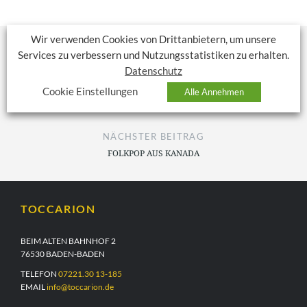
Wir verwenden Cookies von Drittanbietern, um unsere
Services zu verbessern und Nutzungsstatistiken zu erhalten.
Datenschutz
VORHERIGER BEITRAG
Cookie Einstellungen
Alle Annehmen
SIGMUND KIENER ERHÄLT IMPULSPREIS 2016
NÄCHSTER BEITRAG
FOLKPOP AUS KANADA
TOCCARION
BEIM ALTEN BAHNHOF 2
76530 BADEN-BADEN
TELEFON
07221.30 13-185
EMAIL
info@toccarion.de