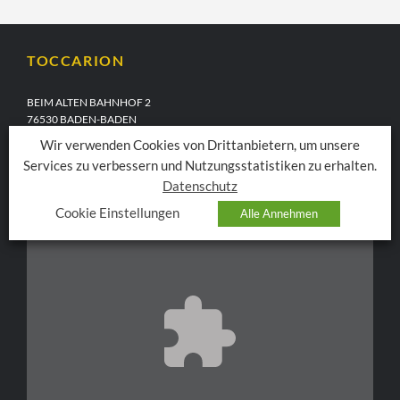
TOCCARION
BEIM ALTEN BAHNHOF 2
76530 BADEN-BADEN
Wir verwenden Cookies von Drittanbietern, um unsere
TELEFON
07221.30 13-185
EMAIL
info@toccarion.de
Services zu verbessern und Nutzungsstatistiken zu erhalten.
Datenschutz
Cookie Einstellungen
Alle Annehmen