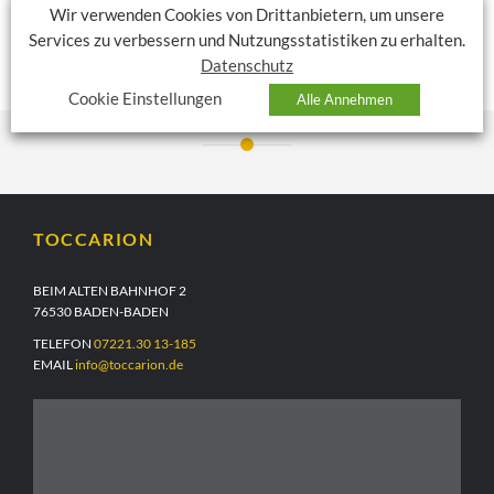
zwischen 7 und 10 Jahren
Wir verwenden Cookies von Drittanbietern, um unsere
Maximale Teilnehmerzahl: 15 Kinder
Services zu verbessern und Nutzungsstatistiken zu erhalten.
Datenschutz
Tickets: 25 EUR (inklusive Mittagessen) Tickets buchen
Cookie Einstellungen
Alle Annehmen
TOCCARION
BEIM ALTEN BAHNHOF 2
76530 BADEN-BADEN
TELEFON
07221.30 13-185
EMAIL
info@toccarion.de