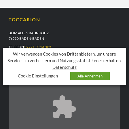
TOCCARION
BEIM ALTEN BAHNHOF 2
76530 BADEN-BADEN
TELEFON
07221.30 13-185
EMAIL
info@toccarion.de
Wir verwenden Cookies von Drittanbietern, um unsere
Services zu verbessern und Nutzungsstatistiken zu erhalten.
Datenschutz
Cookie Einstellungen
Alle Annehmen