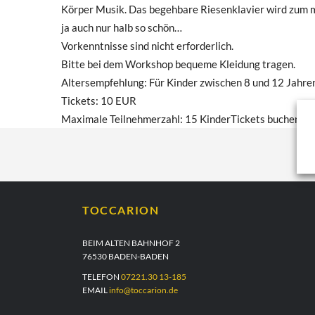
Körper Musik. Das begehbare Riesenklavier wird zum mu
ja auch nur halb so schön…
Vorkenntnisse sind nicht erforderlich.
Bitte bei dem Workshop bequeme Kleidung tragen.
Altersempfehlung: Für Kinder zwischen 8 und 12 Jahr
Tickets: 10 EUR
Maximale Teilnehmerzahl: 15 KinderTickets buchen
TOCCARION
BEIM ALTEN BAHNHOF 2
76530 BADEN-BADEN
TELEFON
07221.30 13-185
EMAIL
info@toccarion.de