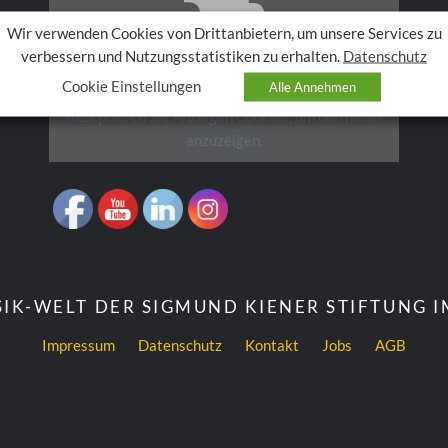
Wir verwenden Cookies von Drittanbietern, um unsere Services zu
verbessern und Nutzungsstatistiken zu erhalten.
Datenschutz
Cookie Einstellungen
Alle Annehmen
Akzeptieren Sie
Anzeigen
Cookies, um den Inhalt
anzuzeigen.
IK-WELT DER SIGMUND KIENER STIFTUNG 
Impressum
Datenschutz
Kontakt
Jobs
AGB