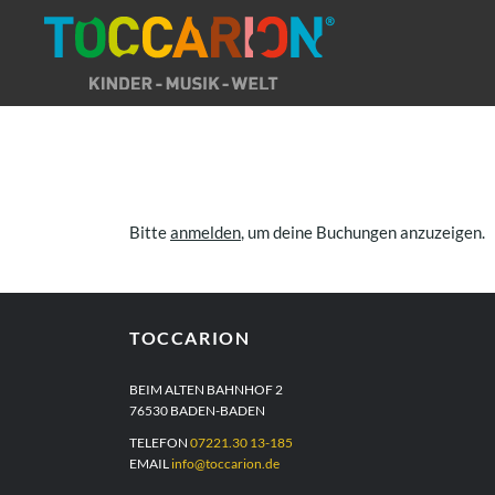
Direkt
zum
Inhalt
Bitte
anmelden
, um deine Buchungen anzuzeigen.
TOCCARION
BEIM ALTEN BAHNHOF 2
76530 BADEN-BADEN
TELEFON
07221.30 13-185
EMAIL
info@toccarion.de