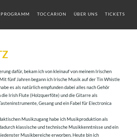
PROGRAMM
TOCCARION
ÜBER UNS
TICKETS
TZ
erung dafür, bekam ich von kleinauf von meinem Irischen
 Mit fünf Jahren begann ich Irische Musik auf der Tin Whistle
 habe es als natürlich empfunden dabei alles nach Gehör
die Irish Flute (Holzquerföte) und die Gitarre als
asteninstrumente, Gesang und ein Fabel für Electronica
daktischen Musikzugang habe ich Musikproduktion als
 dadurch klassische und technische Musikkenntnisse und ein
hiedenster Musikbereiche erworben. Heute bin ich