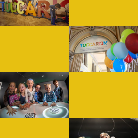
WEITERLESEN
Workshops
In den TOCCARION-Workshops gib
WEITERLESEN
Sonderführung
Was nicht passt, wird passend gemacht. Für Gruppen bis zu 50 Per
WEITERLESEN
Kindergruppen
Ob Schulklasse oder Musikverein