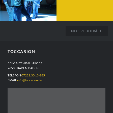
WEITERLESEN
Nachtmusik! Das TOCCARI
Beitragsnavigation
Musik verbindet über alle Grenz
NEUERE BEITRÄGE
WEITERLESEN
TOCCARION
BEIM ALTEN BAHNHOF 2
76530 BADEN-BADEN
TELEFON
07221.30 13-185
EMAIL
info@toccarion.de