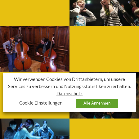
WEITERLESEN
Für Kinder und Familien
Auch Mama, Papa, Oma und Opa haben die Gelegenheit, das TOCC
WEITERLESEN
Erwachsene
Wir verwenden Cookies von Drittanbietern, um unsere
Für alle, die sich im Herzen noch
Services zu verbessern und Nutzungsstatistiken zu erhalten.
Datenschutz
WEITERLESEN
Cookie Einstellungen
Alle Annehmen
Individuell
Auf Anfrage lassen sich individuell Führungen, Workshops und auc