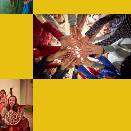
Sommerferienprogramm
Wundervolle Welt der Märchen
4. und 06.08.2026 jeweils von 9 – 13 Uhr
Für Kinder von 7-9 Jahren
WEITERLESEN
mm
chen und Jungen spielen und Abenteuerliches in der Kinder-Musik-W