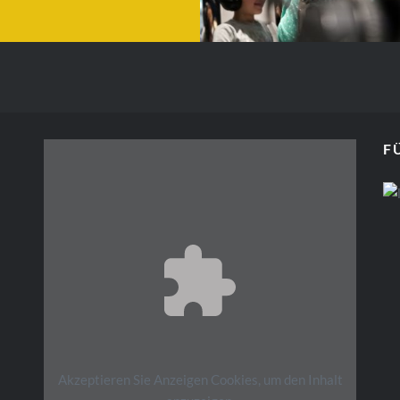
amilienführung
en den Spaß an der Musik und verschiedene Generationen spielen mi
WEITERLESEN
F
Akzeptieren Sie
Anzeigen
Cookies, um den Inhalt