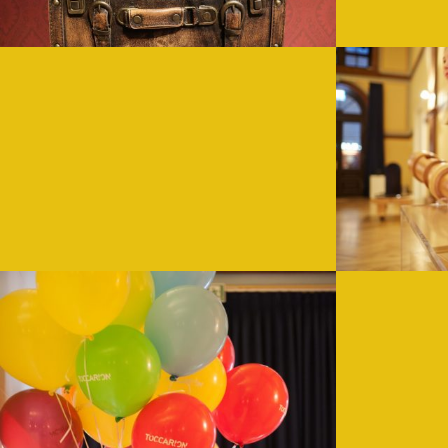
Es
Entfe
Schwerpunktführung 3: Schlaraffenland der Instrumen
Herzlich Willkommen im Instrumentenparadies! Lernt unsere Ries
WEITERLESEN