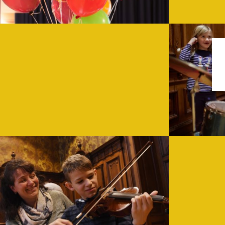
K
Viel Glück und
Schwerpunktführung 2: Rhythmus im Blut!
Rhythmus ist überall: Das Herz schlägt im Takt, der Zug rattert r
WEITERLESEN