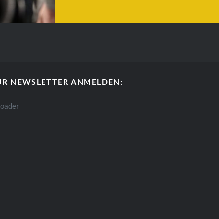
Basisführung
teinander.
Kindergärten, Schulen oder Vereine aller Art kö
WEITERLESEN
ÜR NEWSLETTER ANMELDEN: