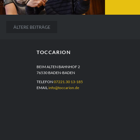
F
Kinder entdeck
Beitragsnavigation
ÄLTERE BEITRÄGE
TOCCARION
BEIM ALTEN BAHNHOF 2
76530 BADEN-BADEN
TELEFON
07221.30 13-185
EMAIL
info@toccarion.de