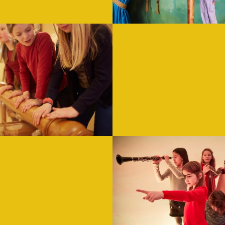
cape TOCCARION
sselt die Musik in euch!
WEITERLESEN
te
Ferienprogra
eninstrumente kennen.
Nach Lust und Laune können Mäd
WEITERLESEN