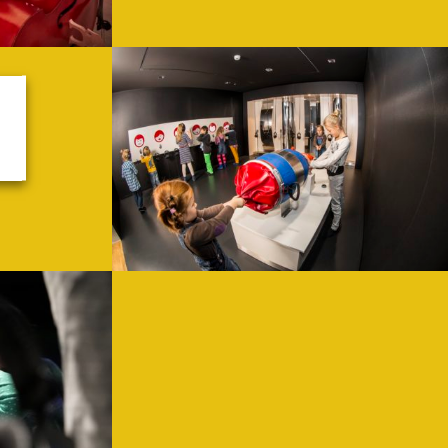
Abenteuer TOCCARION
ON beginnt, ist dafür schon gesorgt.
Eine musikalische Schatzsuche für Kinder von 5-
WEITERLESEN
ang-Detektive
erzeuger auf der Welt. Bringt mit uns einen Stein zum Singen und Wa