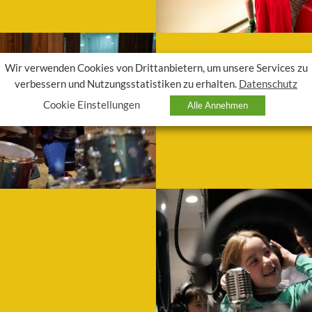
indergeburtstag
 viel Segen – wenn das neue Lebensjahr mit einem Besuch im TOCCARI
Wir verwenden Cookies von Drittanbietern, um unsere Services zu
WEITERLESEN
verbessern und Nutzungsstatistiken zu erhalten.
Datenschutz
Cookie Einstellungen
Alle Annehmen
Schwerpunktführung 1: Kl
hythmisch voran, selbst der Tag gehorcht einem Rhythmus.
Es gibt viele verschiedene Klang
WEITERLESEN