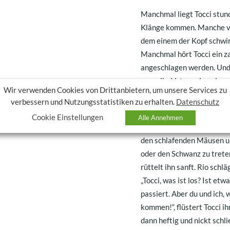
Manchmal liegt Tocci stun
Klänge kommen. Manche von
dem einem der Kopf schwir
Manchmal hört Tocci ein za
angeschlagen werden. Und a
wenn ihr Vater seinen lang
Wir verwenden Cookies von Drittanbietern, um unsere Services zu
Marotte von ihm. Auch das 
verbessern und Nutzungsstatistiken zu erhalten.
Datenschutz
bei Tocci den Wunsch der 
Cookie Einstellungen
Alle Annehmen
Sie beschließt also ihren 
den schlafenden Mäusen u
oder den Schwanz zu treten.
rüttelt ihn sanft. Rio schl
„Tocci, was ist los? Ist etwa
passiert. Aber du und ich,
kommen!“, flüstert Tocci ih
dann heftig und nickt schließ