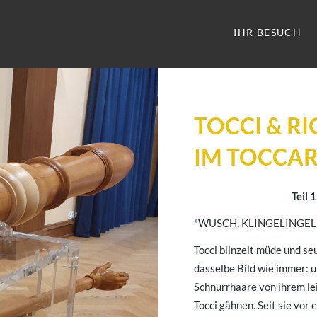
IHR BESUCH
TOCCI & R
IM TOCCA
Teil 
*WUSCH, KLINGELINGEL
Tocci blinzelt müde und seuf
dasselbe Bild wie immer: u
Schnurrhaare von ihrem le
Tocci gähnen. Seit sie vor