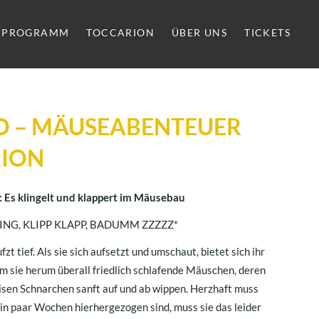
PROGRAMM
TOCCARION
ÜBER UNS
TICKETS
IO – MÄUSEABENTEUER
RION
1: Es klingelt und klappert im Mäusebau
ING, KLIPP KLAPP, BADUMM ZZZZZ*
zt tief. Als sie sich aufsetzt und umschaut, bietet sich ihr
m sie herum überall friedlich schlafende Mäuschen, deren
isen Schnarchen sanft auf und ab wippen. Herzhaft muss
 ein paar Wochen hierhergezogen sind, muss sie das leider