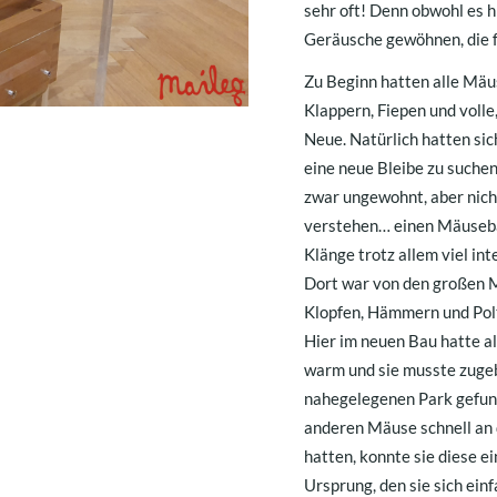
sehr oft! Denn obwohl es hi
Geräusche gewöhnen, die f
Zu Beginn hatten alle Mäus
Klappern, Fiepen und volle
Neue. Natürlich hatten sic
eine neue Bleibe zu suche
zwar ungewohnt, aber nicht 
verstehen… einen Mäusebau
Klänge trotz allem viel in
Dort war von den großen 
Klopfen, Hämmern und Polt
Hier im neuen Bau hatte al
warm und sie musste zugeb
nahegelegenen Park gefund
anderen Mäuse schnell an
hatten, konnte sie diese ei
Ursprung, den sie sich einf