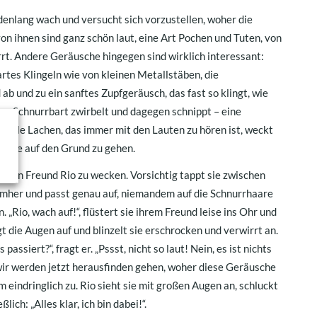
denlang wach und versucht sich vorzustellen, woher die
 ihnen sind ganz schön laut, eine Art Pochen und Tuten, von
rt. Andere Geräusche hingegen sind wirklich interessant:
rtes Klingeln wie von kleinen Metallstäben, die
b und zu ein sanftes Zupfgeräusch, das fast so klingt, wie
en Schnurrbart zwirbelt und dagegen schnippt – eine
helle Lachen, das immer mit den Lauten zu hören ist, weckt
Sache auf den Grund zu gehen.
besten Freund Rio zu wecken. Vorsichtig tappt sie zwischen
mher und passt genau auf, niemandem auf die Schnurrhaare
 „Rio, wach auf!“, flüstert sie ihrem Freund leise ins Ohr und
ägt die Augen auf und blinzelt sie erschrocken und verwirrt an.
s passiert?“, fragt er. „Pssst, nicht so laut! Nein, es ist nichts
 wir werden jetzt herausfinden gehen, woher diese Geräusche
m eindringlich zu. Rio sieht sie mit großen Augen an, schluckt
lich: „Alles klar, ich bin dabei!“.