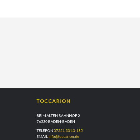
TOCCARION
BEIM ALTEN BAHNHOF 2
76530 BADEN-BADEN
TELEFON
07221.30 13-185
EMAIL
info@toccarion.de