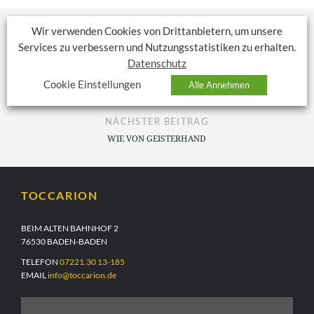
Wir verwenden Cookies von Drittanbietern, um unsere
Services zu verbessern und Nutzungsstatistiken zu erhalten.
Datenschutz
VORHERIGER BEITRAG
Cookie Einstellungen
Alle Annehmen
GANZ SCHÖN ELASTISCH
NÄCHSTER BEITRAG
WIE VON GEISTERHAND
TOCCARION
BEIM ALTEN BAHNHOF 2
76530 BADEN-BADEN
TELEFON
07221.30 13-185
EMAIL
info@toccarion.de