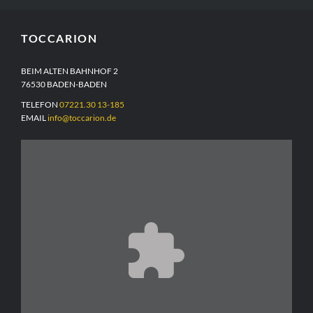
WEITERLESEN
TOCCARION
BEIM ALTEN BAHNHOF 2
76530 BADEN-BADEN
TELEFON
07221.30 13-185
EMAIL
info@toccarion.de