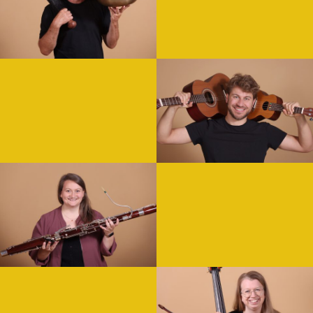
WEITERLESEN
Hilger Honauer
„Musik sollte man nicht nur ,Höre
WEITERLESEN
Ludger Donath
„Music is the universal language of mankind.“ – Henry Wadsworth 
WEITERLESEN
Katharina Heine
Projektmanagerin