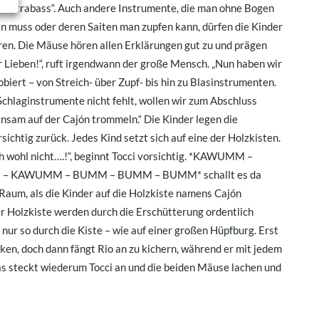
„Kontrabass“. Auch andere Instrumente, die man ohne Bogen
ten muss oder deren Saiten man zupfen kann, dürfen die Kinder
ren. Die Mäuse hören allen Erklärungen gut zu und prägen
ihr Lieben!“, ruft irgendwann der große Mensch. „Nun haben wir
iert – von Streich- über Zupf- bis hin zu Blasinstrumenten.
Schlaginstrumente nicht fehlt, wollen wir zum Abschluss
sam auf der Cajón trommeln.“ Die Kinder legen die
ichtig zurück. Jedes Kind setzt sich auf eine der Holzkisten.
 wohl nicht….!“, beginnt Tocci vorsichtig. *KAWUMM –
 KAWUMM – BUMM – BUMM – BUMM* schallt es da
Raum, als die Kinder auf die Holzkiste namens Cajón
r Holzkiste werden durch die Erschütterung ordentlich
nur so durch die Kiste – wie auf einer großen Hüpfburg. Erst
cken, doch dann fängt Rio an zu kichern, während er mit jedem
Das steckt wiederum Tocci an und die beiden Mäuse lachen und