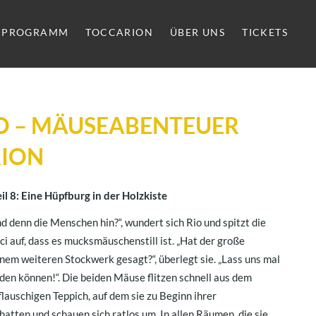
PROGRAMM
TOCCARION
ÜBER UNS
TICKETS
IO – MÄUSEABENTEUER
RION
eil 8: Eine Hüpfburg in der Holzkiste
sind denn die Menschen hin?“, wundert sich Rio und spitzt die
ci auf, dass es mucksmäuschenstill ist. „Hat der große
nem weiteren Stockwerk gesagt?“, überlegt sie. „Lass uns mal
inden können!“. Die beiden Mäuse flitzen schnell aus dem
auschigen Teppich, auf dem sie zu Beginn ihrer
tten und schauen sich ratlos um. In allen Räumen, die sie