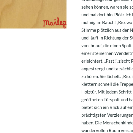
sehen können, waren sie sc
und mal dort hin. Plötzlic
mulmig im Bauch! „Rio, wo bis
Stimme plötzlich aus der N
und läuft in Richtung der 
von ihr auf, die einen Spalt
einer steinernen Wendeltrep
erleichtert. „Psst!“, zischt 
angestrengt und tatsächli
zu hören. Sie lächelt. „Rio
klettern schnell die Trep
Holztür. Mit jedem Schritt 
geöffneten Türspalt und h
bietet sich ein Blick auf
prächtigsten Verzierungen
haben. Die Menschenkinder
wundervollen Raum versam