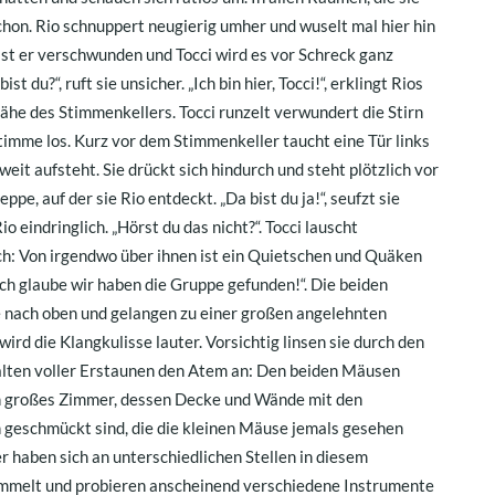
hon. Rio schnuppert neugierig umher und wuselt mal hier hin
h ist er verschwunden und Tocci wird es vor Schreck ganz
t du?“, ruft sie unsicher. „Ich bin hier, Tocci!“, erklingt Rios
ähe des Stimmenkellers. Tocci runzelt verwundert die Stirn
Stimme los. Kurz vor dem Stimmenkeller taucht eine Tür links
 weit aufsteht. Sie drückt sich hindurch und steht plötzlich vor
pe, auf der sie Rio entdeckt. „Da bist du ja!“, seufzt sie
Rio eindringlich. „Hörst du das nicht?“. Tocci lauscht
ch: Von irgendwo über ihnen ist ein Quietschen und Quäken
, ich glaube wir haben die Gruppe gefunden!“. Die beiden
pe nach oben und gelangen zu einer großen angelehnten
wird die Klangkulisse lauter. Vorsichtig linsen sie durch den
alten voller Erstaunen den Atem an: Den beiden Mäusen
 ein großes Zimmer, dessen Decke und Wände mit den
 geschmückt sind, die die kleinen Mäuse jemals gesehen
 haben sich an unterschiedlichen Stellen in diesem
melt und probieren anscheinend verschiedene Instrumente