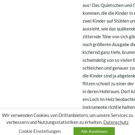
aus! Das Quietschen und Q
kommen, die die Kinder in 
zwei Kinder auf Stühlen un
aussieht, wie das quäkende 
zitternde Töne von sich gi
noch größeren Ausgabe die
kichernd ganz tiefe, brum
schwindelig von so vielen 
schleichen und genauer zusc
die Kinder sind ja abgelenk
flitzen schnell zu einer de
in deren Hohlraum. Dort k
ein Loch im Holz beobachte
Instrumente richtig halte
warum sich diese Instrume
Wir verwenden Cookies von Drittanbietern, um unsere Services zu
verbessern und Nutzungsstatistiken zu erhalten.
Datenschutz
gehören zur Familie der St
der „Bogen“ heißt. Das kle
Cookie Einstellungen
Alle Annehmen