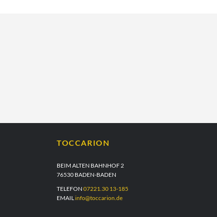
TOCCARION
BEIM ALTEN BAHNHOF 2
76530 BADEN-BADEN
TELEFON
07221.30 13-185
EMAIL
info@toccarion.de