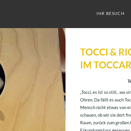
IHR BESUCH
TOCCI & R
IM TOCCA
T
„Tocci, es ist so still…wo 
Ohren. Da fällt es auch Toc
Mensch nicht etwas von ei
schauen, ob wir sie dort f
Raum, zurück zum großen fl
Erkundungstour gesessen ha