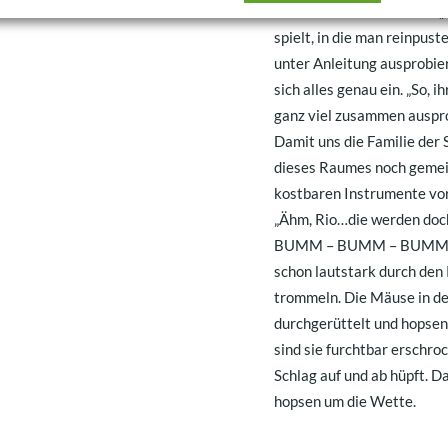
und der Größte von allen 
spielt, in die man reinpus
unter Anleitung ausprobie
sich alles genau ein. „So, 
ganz viel zusammen ausprob
Damit uns die Familie der 
dieses Raumes noch gemein
kostbaren Instrumente vors
„Ähm, Rio…die werden doch
BUMM – BUMM – BUMM –
schon lautstark durch den 
trommeln. Die Mäuse in de
durchgerüttelt und hopsen 
sind sie furchtbar erschro
Schlag auf und ab hüpft. 
hopsen um die Wette.