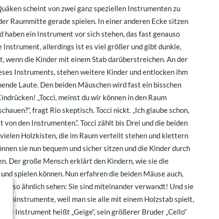
uäken scheint von zwei ganz speziellen Instrumenten zu
der Raummitte gerade spielen. In einer anderen Ecke sitzen
d haben ein Instrument vor sich stehen, das fast genauso
Instrument, allerdings ist es viel größer und gibt dunkle,
bt, wenn die Kinder mit einem Stab darüberstreichen. An der
ses Instruments, stehen weitere Kinder und entlocken ihm
mende Laute. Den beiden Mäuschen wird fast ein bisschen
Eindrücken! „Tocci, meinst du wir können in den Raum
hauen?“, fragt Rio skeptisch. Tocci nickt. „Ich glaube schon,
t von den Instrumenten.“. Tocci zählt bis Drei und die beiden
r vielen Holzkisten, die im Raum verteilt stehen und klettern
önnen sie nun bequem und sicher sitzen und die Kinder durch
n. Der große Mensch erklärt den Kindern, wie sie die
n und spielen können. Nun erfahren die beiden Mäuse auch,
nte so ähnlich sehen: Sie sind miteinander verwandt! Und sie
reichinstrumente, weil man sie alle mit einem Holzstab spielt,
inste Instrument heißt „Geige“, sein größerer Bruder „Cello“